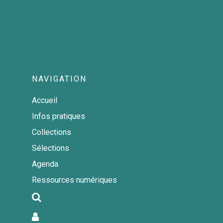
NAVIGATION
Accueil
Infos pratiques
Collections
Accueil
Sélections
Agenda
Infos pratiques
Ressources numériques
Collections
Les livres
Sélections