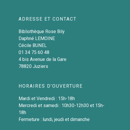
Les livres facile à lire, 
Catalogue
Agenda
audios
Listes des nouveautés
Ressources
ADRESSE ET CONTACT
Les kamishibaïs
Thématiques
numériques
Les jeux de société
Bibliothèque Rose Bily
Daphné LEMOINE
Les conteuses à histoir
Cécile BUNEL
01 34 75 60 48
4 bis Avenue de la Gare
78820 Juziers
HORAIRES D’OUVERTURE
Mardi et Vendredi : 15h-18h
Mercredi et samedi : 10h30-12h30 et 15h-
18h
Fermeture : lundi, jeudi et dimanche