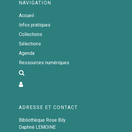
NAVIGATION
Thématiques
numériques
Les jeux de société
Accueil
Les conteuses à histoir
Infos pratiques
Collections
Sélections
Agenda
Ressources numériques
ADRESSE ET CONTACT
Bibliothèque Rose Bily
Daphné LEMOINE